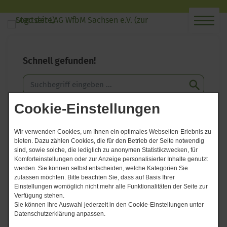
Schnell gefunden!
Cookie-Einstellungen
Wir verwenden Cookies, um Ihnen ein optimales Webseiten-Erlebnis zu
bieten. Dazu zählen Cookies, die für den Betrieb der Seite notwendig
Werkstatträte
sind, sowie solche, die lediglich zu anonymen Statistikzwecken, für
Komforteinstellungen oder zur Anzeige personalisierter Inhalte genutzt
werden. Sie können selbst entscheiden, welche Kategorien Sie
Sprecherrat
zulassen möchten. Bitte beachten Sie, dass auf Basis Ihrer
Einstellungen womöglich nicht mehr alle Funktionalitäten der Seite zur
Verfügung stehen.
Frauenbeauftragte
Sie können Ihre Auswahl jederzeit in den Cookie-Einstellungen unter
Datenschutzerklärung anpassen.
Projekt LiAB