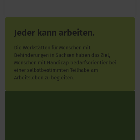
Jeder kann arbeiten.
Die Werkstätten für Menschen mit
Behinderungen in Sachsen haben das Ziel,
Menschen mit Handicap bedarfsorientier bei
einer selbstbestimmten Teilhabe am
Arbeitsleben zu begleiten.